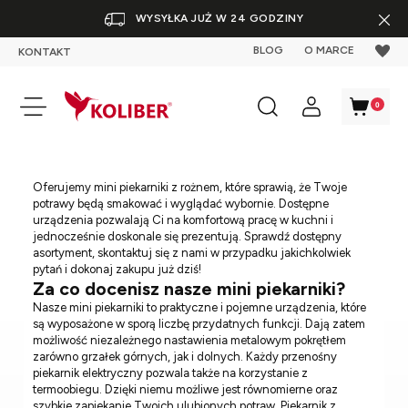
WYSYŁKA JUŻ W 24 GODZINY
BLOG
O MARCE
KONTAKT
Oferujemy mini piekarniki z rożnem, które sprawią, że Twoje
potrawy będą smakować i wyglądać wybornie. Dostępne
urządzenia pozwalają Ci na komfortową pracę w kuchni i
jednocześnie doskonale się prezentują. Sprawdź dostępny
asortyment, skontaktuj się z nami w przypadku jakichkolwiek
pytań i dokonaj zakupu już dziś!
Za co docenisz nasze mini piekarniki?
Nasze mini piekarniki to praktyczne i pojemne urządzenia, które
są wyposażone w sporą liczbę przydatnych funkcji. Dają zatem
możliwość niezależnego nastawienia metalowym pokrętłem
zarówno grzałek górnych, jak i dolnych. Każdy przenośny
piekarnik elektryczny pozwala także na korzystanie z
termoobiegu. Dzięki niemu możliwe jest równomierne oraz
szybkie zapiekanie Twoich ulubionych potraw. Piekarnik z