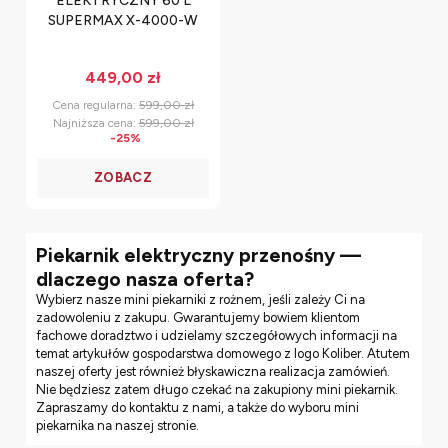
ELEKTRYCZNY 60 L
SUPERMAX X-4000-W
449,00 zł
Cena regularna:
599,00 zł
Najniższa cena:
599,00 zł
-25%
Piekarnik elektryczny przenośny —
dlaczego nasza oferta?
Wybierz nasze mini piekarniki z rożnem, jeśli zależy Ci na
zadowoleniu z zakupu. Gwarantujemy bowiem klientom
fachowe doradztwo i udzielamy szczegółowych informacji na
temat artykułów gospodarstwa domowego z logo Koliber. Atutem
naszej oferty jest również błyskawiczna realizacja zamówień.
Nie będziesz zatem długo czekać na zakupiony mini piekarnik.
Zapraszamy do kontaktu z nami, a także do wyboru mini
piekarnika na naszej stronie.