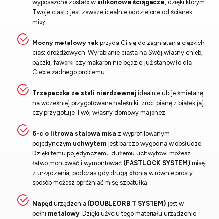
wyposażone zostało w
silikonowe ściągacze
, dzięki którym
Twoje ciasto jest zawsze idealnie oddzielone od ścianek
misy.
Mocny metalowy hak
przyda Ci się do zagniatania ciężkich
ciast drożdżowych. Wyrabianie ciasta na Swój własny chleb,
pączki, faworki czy makaron nie będzie już stanowiło dla
Ciebie żadnego problemu.
Trzepaczka ze stali nierdzewnej
idealnie ubije śmietanę
na wcześniej przygotowane naleśniki, zrobi pianę z białek jaj
czy przygotuje Twój własny domowy majonez.
6-cio litrowa stalowa misa
z wyprofilowanym
pojedynczym
uchwytem
jest bardzo wygodna w obsłudze.
Dzięki temu pojedynczemu dużemu uchwytowi możesz
łatwo montować i wymontować
(FASTLOCK SYSTEM)
misę
z urządzenia, podczas gdy drugą dłonią w równie prosty
sposób możesz opróżniać misę szpatułką.
Napęd
urządzenia
(DOUBLEORBIT SYSTEM)
jest w
pełni
metalowy
. Dzięki użyciu tego materiału urządzenie