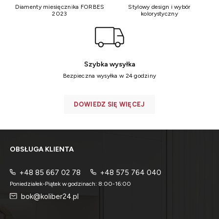
Diamenty miesięcznika FORBES
Stylowy design i wybór
2023
kolorystyczny
Szybka wysyłka
Bezpieczna wysyłka w 24 godziny
DOWIEDZ SIĘ WIĘCEJ
OBSŁUGA KLIENTA
+48 85 667 02 78
+48 575 764 040
Poniedziałek-Piątek w godzinach: 8:00-16:00
bok@koliber24.pl