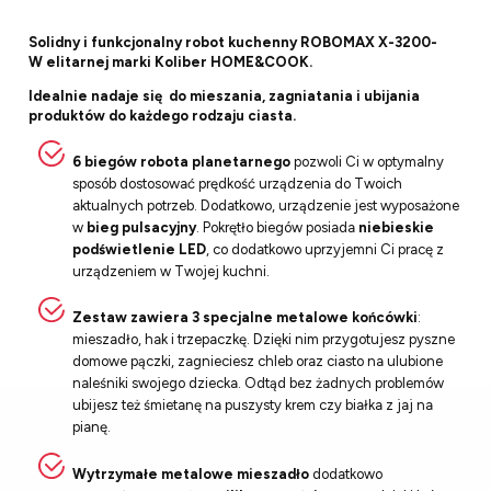
Solidny i funkcjonalny robot kuchenny
ROBOMAX X-3200-
W
elitarnej marki
Koliber HOME&COOK
.
Idealnie nadaje się do mieszania, zagniatania i ubijania
produktów do każdego rodzaju ciasta.
6 biegów robota planetarnego
pozwoli Ci w optymalny
sposób dostosować prędkość urządzenia do Twoich
aktualnych potrzeb. Dodatkowo, urządzenie jest wyposażone
w
bieg pulsacyjny
. Pokrętło biegów posiada
niebieskie
podświetlenie LED
, co dodatkowo uprzyjemni Ci pracę z
urządzeniem w Twojej kuchni.
Zestaw zawiera 3 specjalne metalowe końcówki
:
mieszadło, hak i trzepaczkę. Dzięki nim przygotujesz pyszne
domowe pączki, zagnieciesz chleb oraz ciasto na ulubione
naleśniki swojego dziecka. Odtąd bez żadnych problemów
ubijesz też śmietanę na puszysty krem czy białka z jaj na
pianę.
Wytrzymałe metalowe mieszadło
dodatkowo